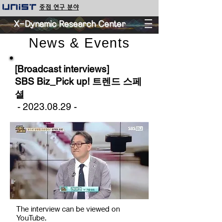
중점 연구 분야
X-Dynamic Research Center
News & Events
[Broadcast interviews]
SBS Biz_Pick up! 트렌드 스페
셜
-
2023.08.29
-
The interview can be viewed on
YouTube.​